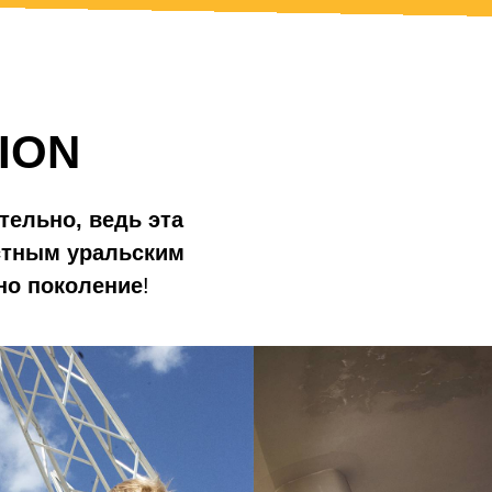
ION
тельно, ведь эта
стным уральским
но поколение
!