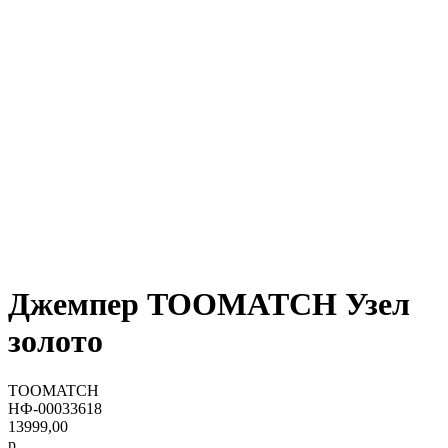
Джемпер TOOMATCH Узел
золото
TOOMATCH
НФ-00033618
13999,00
р.