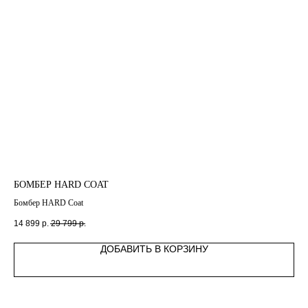
БОМБЕР HARD COAT
БО
Бомбер HARD Coat
Бом
14 899
р.
29 799
р.
4 4
ДОБАВИТЬ В КОРЗИНУ