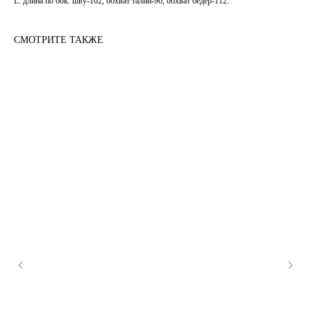
L: длина по бок. шву-102, обхват талии-96, обхват бедер-112.
СМОТРИТЕ ТАКЖЕ