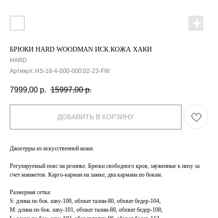
БРЮКИ HARD WOODMAN ИСК.КОЖА ХАКИ
HARD
Артикул:
HS-18-4-000-000:02-23-FW
7999,00
р.
15997,00
р.
ДОБАВИТЬ В КОРЗИНУ
Джогерры из искусственной кожи.
Регулируемый пояс на резинке. Брюки свободного кроя, зауженные к низу за
счет манжетов. Карго-карман на замке, два кармана по бокам.
Размерная сетка:
S: длина по бок. шву-100, обхват талии-80, обхват бедер-104;
M: длина по бок. шву-101, обхват талии-88, обхват бедер-108;