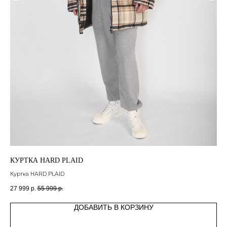
КУРТКА HARD PLAID
КУ
Куртка HARD PLAID
Кур
27 999
р.
55 999
р.
5 4
ДОБАВИТЬ В КОРЗИНУ