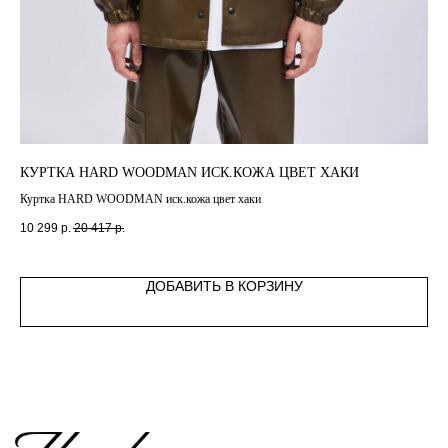
КУРТКА HARD WOODMAN ИСК.КОЖА ЦВЕТ ХАКИ
КУ
Куртка HARD WOODMAN иск.кожа цвет хаки
Кур
10 299
р.
20 417
р.
7 0
ДОБАВИТЬ В КОРЗИНУ