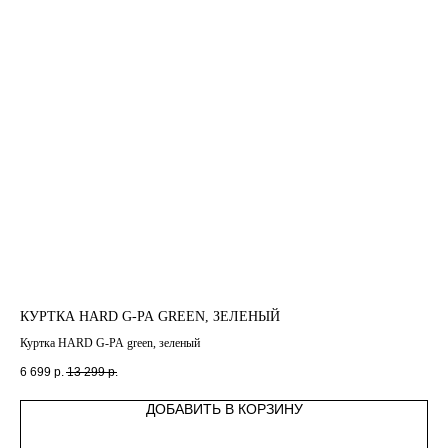
КУРТКА HARD G-PA GREEN, ЗЕЛЕНЫЙ
ПА
Куртка HARD G-PA green, зеленый
Па
6 699
р.
13 299
р.
35 
ДОБАВИТЬ В КОРЗИНУ