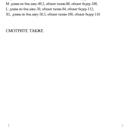
M: длина по бок.шву-49,5, обхват талии-88, обхват бедер-108;
L: длина по бок.шву-50, обхват талии-94, обхват бедер-112;
XL: длина по бок.шву-50,5, обхват талии-100, обхват бедер-116
СМОТРИТЕ ТАКЖЕ