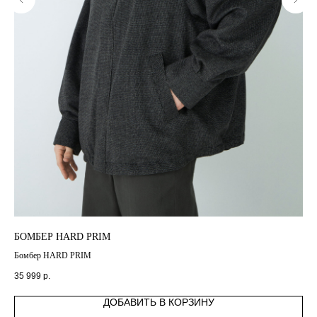
БОМБЕР HARD PRIM
БО
Бомбер HARD PRIM
Бо
35 999
р.
4 4
ДОБАВИТЬ В КОРЗИНУ