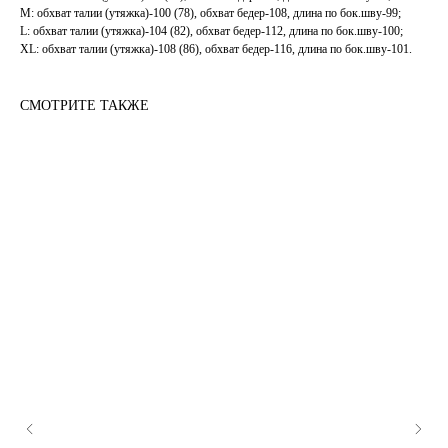
M: обхват талии (утяжка)-100 (78), обхват бедер-108, длина по бок.шву-99;
L: обхват талии (утяжка)-104 (82), обхват бедер-112, длина по бок.шву-100;
XL: обхват талии (утяжка)-108 (86), обхват бедер-116, длина по бок.шву-101.
СМОТРИТЕ ТАКЖЕ