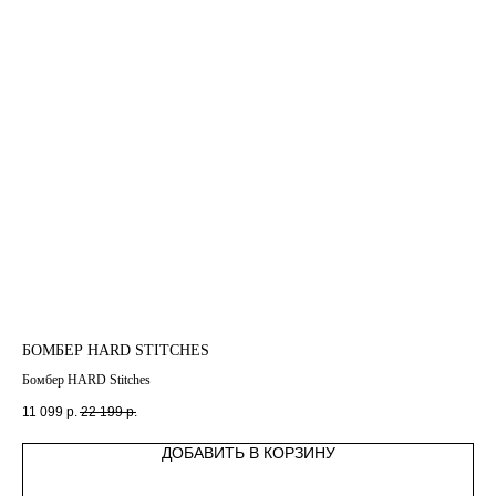
БОМБЕР HARD STITCHES
ПЛ
Бомбер HARD Stitches
Пл
11 099
р.
22 199
р.
39 
ДОБАВИТЬ В КОРЗИНУ