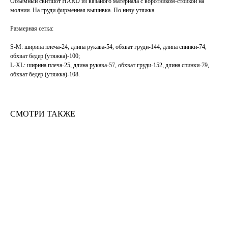
Объемный свитшот HARD из вязаного материала с воротником-стойкой на
молнии. На груди фирменная вышивка. По низу утяжка.
Размерная сетка:
S-M: ширина плеча-24, длина рукава-54, обхват груди-144, длина спинки-74,
обхват бедер (утяжка)-100;
L-XL: ширина плеча-25, длина рукава-57, обхват груди-152, длина спинки-79,
обхват бедер (утяжка)-108.
СМОТРИ ТАКЖЕ