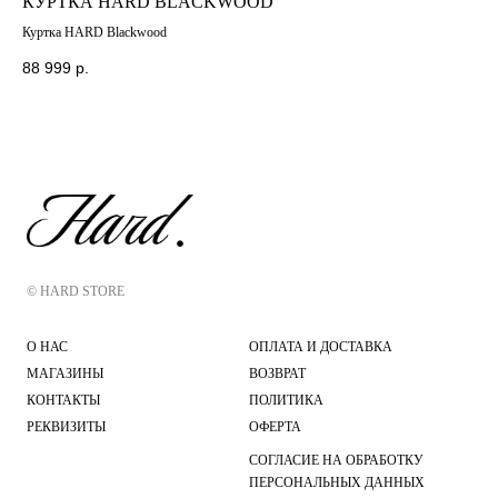
КУРТКА HARD BLACKWOOD
ФУ
Куртка HARD Blackwood
Фут
88 999
р.
99
© HARD STORE
О НАС
ОПЛАТА И ДОСТАВКА
МАГАЗИНЫ
ВОЗВРАТ
КОНТАКТЫ
ПОЛИТИКА
РЕКВИЗИТЫ
ОФЕРТА
СОГЛАСИЕ НА ОБРАБОТКУ
ПЕРСОНАЛЬНЫХ ДАННЫХ