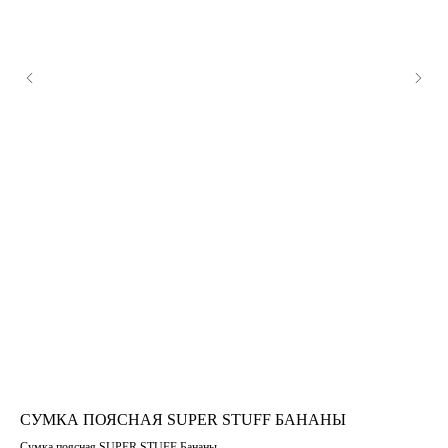
СУМКА ПОЯСНАЯ SUPER STUFF БАНАНЫ
ФУ
Сумка поясная SUPER STUFF Бананы
Фут